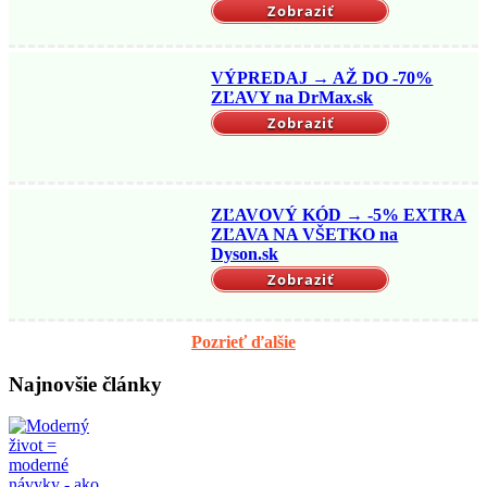
Zobraziť
VÝPREDAJ → AŽ DO -70%
ZĽAVY na DrMax.sk
Zobraziť
ZĽAVOVÝ KÓD → -5% EXTRA
ZĽAVA NA VŠETKO na
Dyson.sk
Zobraziť
Pozrieť ďalšie
Najnovšie články