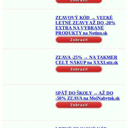
ZĽAVOVÝ KÓD → VEĽKÉ
LETNÉ ZĽAVY AŽ DO -20%
EXTRA NA VYBRANÉ
PRODUKTY na Notino.sk
Zobraziť
ZĽAVA -25% → NA TAKMER
CELÝ NÁKUP na XXXLutz.sk
Zobraziť
SPÄŤ DO ŠKOLY → AŽ DO
-50% ZĽAVA na MojNabytok.sk
Zobraziť