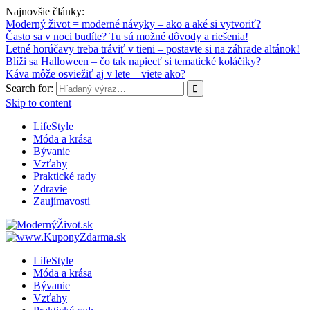
Najnovšie články:
Moderný život = moderné návyky – ako a aké si vytvoriť?
Často sa v noci budíte? Tu sú možné dôvody a riešenia!
Letné horúčavy treba tráviť v tieni – postavte si na záhrade altánok!
Blíži sa Halloween – čo tak napiecť si tematické koláčiky?
Káva môže osviežiť aj v lete – viete ako?
Search for:
Skip to content
LifeStyle
Móda a krása
Bývanie
Vzťahy
Praktické rady
Zdravie
Zaujímavosti
LifeStyle
Móda a krása
Bývanie
Vzťahy