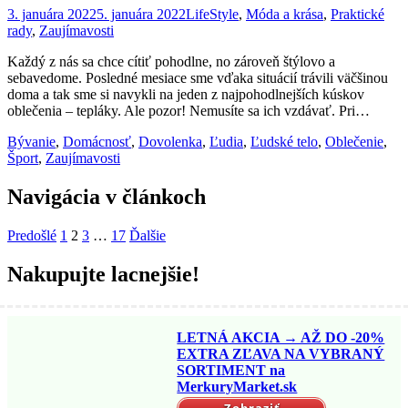
3. januára 2022
5. januára 2022
LifeStyle
,
Móda a krása
,
Praktické
rady
,
Zaujímavosti
Každý z nás sa chce cítiť pohodlne, no zároveň štýlovo a
sebavedome. Posledné mesiace sme vďaka situácií trávili väčšinou
doma a tak sme si navykli na jeden z najpohodlnejších kúskov
oblečenia – tepláky. Ale pozor! Nemusíte sa ich vzdávať. Pri…
Bývanie
,
Domácnosť
,
Dovolenka
,
Ľudia
,
Ľudské telo
,
Oblečenie
,
Šport
,
Zaujímavosti
Navigácia v článkoch
Predošlé
1
2
3
…
17
Ďalšie
Nakupujte lacnejšie!
LETNÁ AKCIA → AŽ DO -20%
EXTRA ZĽAVA NA VYBRANÝ
SORTIMENT na
MerkuryMarket.sk
Zobraziť