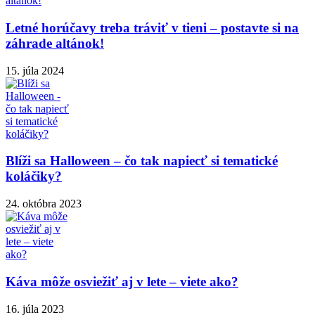
Letné horúčavy treba tráviť v tieni – postavte si na
záhrade altánok!
15. júla 2024
Blíži sa Halloween – čo tak napiecť si tematické
koláčiky?
24. októbra 2023
Káva môže osviežiť aj v lete – viete ako?
16. júla 2023