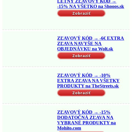
LETNÝ ZĽAVOVÝ KÓD →
-15% NA VŠETKO na Shooos.sk
Zobraziť
ZĽAVOVÝ KÓD → -6€ EXTRA
ZĽAVA NAVYŠE NA
OBJEDNÁVKU na Wolt.sk
Zobraziť
ZĽAVOVÝ KÓD → -10%
EXTRA ZĽAVA NA VŠETKY
PRODUKTY na TheStreets.sk
Zobraziť
ZĽAVOVÝ KÓD → -15%
DODATOČNÁ ZĽAVA NA
VYBRANÉ PRODUKTY na
Mohito.com