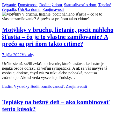
Bývanie
,
Domácnosť
,
Rodinný dom
,
Starostlivosť o dom
,
Tepelné
čerpadlá
,
Údržba domu
,
Zaujímavosti
Motýliky v bruchu, lietanie, pocit náhleho
šťastia – čo je to vlastne zamilovanie? A
prečo sa pri ňom takto cítime?
7. júla 2022
Vzťahy
Určite ste už zažili zvláštne chvenie, ktoré nastáva, keď nám je
nejaká osoba odrazu až veľmi sympatická. A ak sa vás navyše tá
osoba aj dotkne, chytí vás za ruku alebo pobozká, pocit sa
znásobuje. Ako si veda vysvetľuje ľudský…
Ľudia
,
Výsledky štúdií
,
zamilovanosť
,
Zaujímavosti
Tepláky na bežný deň – ako kombinovať
tento kúsok?