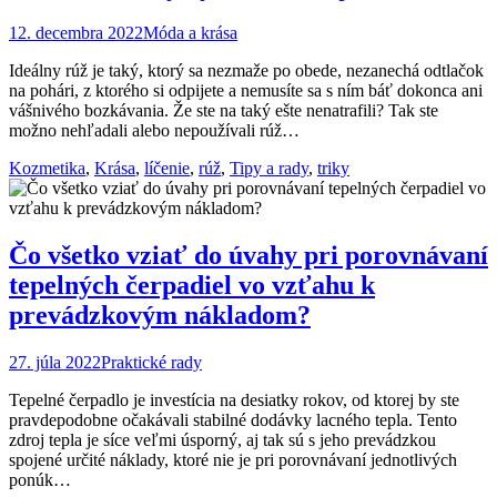
12. decembra 2022
Móda a krása
Ideálny rúž je taký, ktorý sa nezmaže po obede, nezanechá odtlačok
na pohári, z ktorého si odpijete a nemusíte sa s ním báť dokonca ani
vášnivého bozkávania. Že ste na taký ešte nenatrafili? Tak ste
možno nehľadali alebo nepoužívali rúž…
Kozmetika
,
Krása
,
líčenie
,
rúž
,
Tipy a rady
,
triky
Čo všetko vziať do úvahy pri porovnávaní
tepelných čerpadiel vo vzťahu k
prevádzkovým nákladom?
27. júla 2022
Praktické rady
Tepelné čerpadlo je investícia na desiatky rokov, od ktorej by ste
pravdepodobne očakávali stabilné dodávky lacného tepla. Tento
zdroj tepla je síce veľmi úsporný, aj tak sú s jeho prevádzkou
spojené určité náklady, ktoré nie je pri porovnávaní jednotlivých
ponúk…