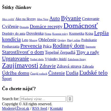
Štítky článkov
Bývanie
Auto
Cestovanie
Ako na škvrny
Ako cvičiť
Aloe Vera
Domácnosť
Domáce recepty
Cvičenie
Domaša
Lepšia
Dovolenka
Doplnky do auta
Kozmetika
Krása
Firma
Kosenie trávy
kondícia
Oblečenie
Leto
Podnikanie
Mozog
Orgány
Pitný režim
Prevencia
Rodinný dom
Práca
Predsavzatia
Starnutie
Starostlivosť o dom
Tipy a rady
Tepelné čerpadlá
Upratovanie
Výsledky štúdií
Vodné dielo
Založenie firmy
Zaujímavosti
Zdravie
Zdravá strava
Záhrada
Ľudské telo
Ľudia
Údržba domu
Čistenie
Čistejší vzduch
Šport
Čo chcete nájsť?
Search for:
Copyright © All rights reserved.
ModernýŽivot.sk
/
RSS feed
/
Kontakt