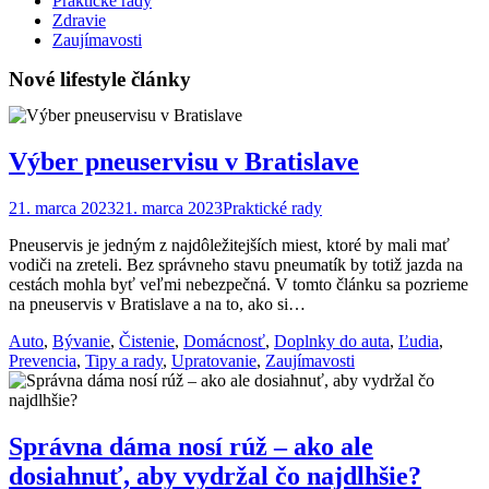
Praktické rady
Zdravie
Zaujímavosti
Nové lifestyle články
Výber pneuservisu v Bratislave
21. marca 2023
21. marca 2023
Praktické rady
Pneuservis je jedným z najdôležitejších miest, ktoré by mali mať
vodiči na zreteli. Bez správneho stavu pneumatík by totiž jazda na
cestách mohla byť veľmi nebezpečná. V tomto článku sa pozrieme
na pneuservis v Bratislave a na to, ako si…
Auto
,
Bývanie
,
Čistenie
,
Domácnosť
,
Doplnky do auta
,
Ľudia
,
Prevencia
,
Tipy a rady
,
Upratovanie
,
Zaujímavosti
Správna dáma nosí rúž – ako ale
dosiahnuť, aby vydržal čo najdlhšie?