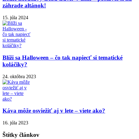
záhrade altánok!
15. júla 2024
Blíži sa Halloween – čo tak napiecť si tematické
koláčiky?
24. októbra 2023
Káva môže osviežiť aj v lete – viete ako?
16. júla 2023
Štítky článkov