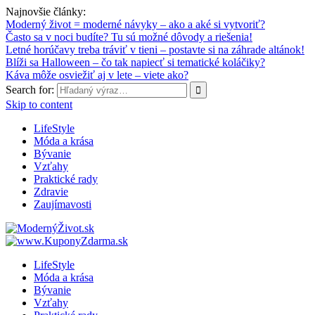
Najnovšie články:
Moderný život = moderné návyky – ako a aké si vytvoriť?
Často sa v noci budíte? Tu sú možné dôvody a riešenia!
Letné horúčavy treba tráviť v tieni – postavte si na záhrade altánok!
Blíži sa Halloween – čo tak napiecť si tematické koláčiky?
Káva môže osviežiť aj v lete – viete ako?
Search for:
Skip to content
LifeStyle
Móda a krása
Bývanie
Vzťahy
Praktické rady
Zdravie
Zaujímavosti
LifeStyle
Móda a krása
Bývanie
Vzťahy