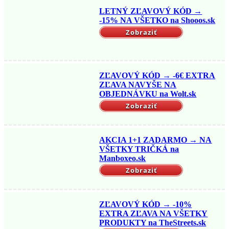
LETNÝ ZĽAVOVÝ KÓD →
-15% NA VŠETKO na Shooos.sk
Zobraziť
ZĽAVOVÝ KÓD → -6€ EXTRA
ZĽAVA NAVYŠE NA
OBJEDNÁVKU na Wolt.sk
Zobraziť
AKCIA 1+1 ZADARMO → NA
VŠETKY TRIČKÁ na
Manboxeo.sk
Zobraziť
ZĽAVOVÝ KÓD → -10%
EXTRA ZĽAVA NA VŠETKY
PRODUKTY na TheStreets.sk