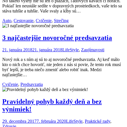
No takéto výlety nie sú len o plážach, ľadových kávach či horách.
Pokiaľ len neustále sedíte v dopravných prostriedkoch, vaše telo sa
stáva tuhšie a tuhšie. Vaše svaly a kĺby sú…
Auto
,
Cestovanie
,
Cvičenie
,
Strečing
3 najčastejšie novoročné predsavzatia
21. januára 2018
21. januára 2018
LifeStyle
,
Zaujímavosti
Nový rok a s ním aj sú to aj novoročné predsavzatia. Aj keď málo
kto o nich chce hovoriť, nie jeden z nás si povie, že tento rok musí
byť lepší, je treba niečo zmeniť alebo robiť inak. Medzi
najčastejšie…
Cvičenie
,
Predsavzatia
Pravidelný pohyb každý deň a bez
výnimiek!
29. decembra 2017
7. februára 2020
LifeStyle
,
Praktické rady
,
Zdravie