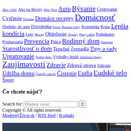
Bývanie
Auto
Cestovanie
Ako na škvrny
Ako cvičiť
Aloe Vera
Domácnosť
Domáce recepty
Cvičenie
Domaša
Lepšia
Dovolenka
Doplnky do auta
Kozmetika
Krása
Firma
Kosenie trávy
kondícia
Oblečenie
Leto
Podnikanie
Mozog
Orgány
Pitný režim
Prevencia
Rodinný dom
Práca
Predsavzatia
Starnutie
Starostlivosť o dom
Tipy a rady
Tepelné čerpadlá
Upratovanie
Výsledky štúdií
Vodné dielo
Založenie firmy
Zaujímavosti
Zdravie
Zdravá strava
Záhrada
Ľudské telo
Ľudia
Údržba domu
Čistenie
Čistejší vzduch
Šport
Čo chcete nájsť?
Search for:
Copyright © All rights reserved.
ModernýŽivot.sk
/
RSS feed
/
Kontakt