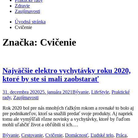
Praktické rady
Zdravie
Zaujímavosti
Úvodná stránka
Cvičenie
Značka: Cvičenie
Najväčšie elektro vychytávky roku 2020,
ktoré by ste si mali zaobstarať
31. decembra 2020
25. januára 2021
Bývanie
,
LifeStyle
,
Praktické
rady
,
Zaujímavosti
Rok 2020 bol pre nás mnohých ťažkým rokom a rovnaké to bolo aj
pre podnikateľov, ktorí sa snažili predať svoje produkty. Aj napriek
tomu ale vymýšľali rôzne novinky a vychytávky, ktoré by ľuďom
mohli uľahčiť život a obľúbili si ich.…
Bývanie
,
Cestovanie
,
Cvičenie
,
Domácnosť
,
Ľudské telo
,
Práca
,