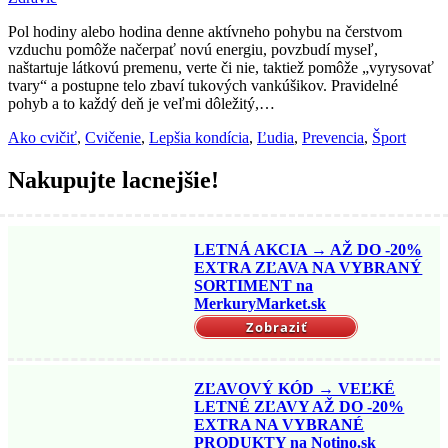
Pol hodiny alebo hodina denne aktívneho pohybu na čerstvom
vzduchu pomôže načerpať novú energiu, povzbudí myseľ,
naštartuje látkovú premenu, verte či nie, taktiež pomôže „vyrysovať
tvary“ a postupne telo zbaví tukových vankúšikov. Pravidelné
pohyb a to každý deň je veľmi dôležitý,…
Ako cvičiť
,
Cvičenie
,
Lepšia kondícia
,
Ľudia
,
Prevencia
,
Šport
Nakupujte lacnejšie!
LETNÁ AKCIA → AŽ DO -20%
EXTRA ZĽAVA NA VYBRANÝ
SORTIMENT na
MerkuryMarket.sk
Zobraziť
ZĽAVOVÝ KÓD → VEĽKÉ
LETNÉ ZĽAVY AŽ DO -20%
EXTRA NA VYBRANÉ
PRODUKTY na Notino.sk