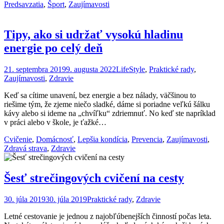
Predsavzatia
,
Šport
,
Zaujímavosti
Tipy, ako si udržať vysokú hladinu
energie po celý deň
21. septembra 2019
9. augusta 2022
LifeStyle
,
Praktické rady
,
Zaujímavosti
,
Zdravie
Keď sa cítime unavení, bez energie a bez nálady, väčšinou to
riešime tým, že zjeme niečo sladké, dáme si poriadne veľkú šálku
kávy alebo si ideme na „chvíľku“ zdriemnuť. No keď ste napríklad
v práci alebo v škole, je ťažké…
Cvičenie
,
Domácnosť
,
Lepšia kondícia
,
Prevencia
,
Zaujímavosti
,
Zdravá strava
,
Zdravie
Šesť strečingových cvičení na cesty
30. júla 2019
30. júla 2019
Praktické rady
,
Zdravie
Letné cestovanie je jednou z najobľúbenejších činností počas leta.