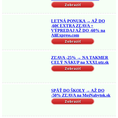
Zobraziť
LETNÁ PONUKA → AŽ DO
-60€ EXTRA ZĽAVA +
VÝPREDAJ AŽ DO -60% na
AliExpress.com
Zobraziť
ZĽAVA -25% → NA TAKMER
CELÝ NÁKUP na XXXLutz.sk
Zobraziť
SPÄŤ DO ŠKOLY → AŽ DO
-50% ZĽAVA na MojNabytok.sk
Zobraziť