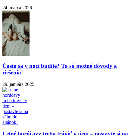
24. marca 2026
Často sa v noci budíte? Tu sú možné dôvody a
riešenia!
29. januára 2025
Letné horúčavy treba tráviť v tieni – postavte si na